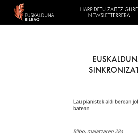
HARPIDETU ZAITEZ GURE
NEWSLETTERRERA
EUSKALDUNA
SINKRONIZAT
Lau pianistek aldi berean jo
batean
Bilbo, maiatzaren 28a