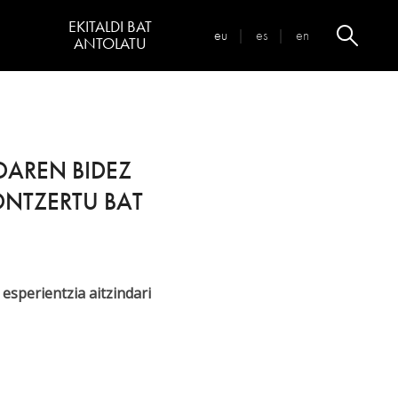
EKITALDI BAT
eu
es
en
ANTOLATU
Zergatik Euskalduna
Jauregian?
Espazioak
OAREN BIDEZ
Bisita Birtuala
ONTZERTU BAT
Espazioen infografia
Zure bilerak gurekin antolatu
 esperientzia aitzindari
Euskalduna Hybrid
a
Erabilgarritasuna kontsultatu
Ostalaritza