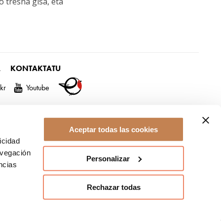
 tresna gisa, eta
A
KONTAKTATU
ckr
Youtube
Aceptar todas las cookies
icidad
avegación
Personalizar
ncias
Rechazar todas
zio Sistema
|
Opari Txartela