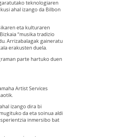
garatutako teknologiaren
ikusi ahal izango da Bilbon
sikaren eta kulturaren
Bizkaia “musika tradizio
du. Arrizabalagak gaineratu
ala erakusten duela.
ograman parte hartuko duen
amaha Artist Services
aotik.
ahal izango dira bi
 mugituko da eta soinua aldi
esperientzia inmersibo bat