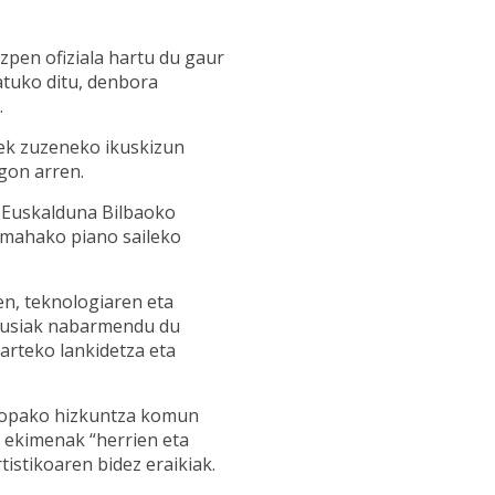
Gune pribatua
pen ofiziala hartu du gaur
atuko ditu, denbora
.
riek zuzeneko ikuskizun
gon arren.
Euskalduna Bilbaoko
mahako piano saileko
en, teknologiaren eta
agusiak nabarmendu du
arteko lankidetza eta
ropako hizkuntza komun
 ekimenak “herrien eta
tistikoaren bidez eraikiak.