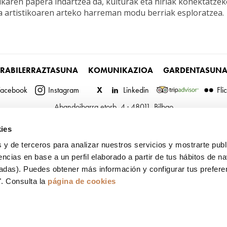
aren papera indartzea da, kulturak eta hiriak konektatzeko
a artistikoaren arteko harreman modu berriak esploratzea.
ERABILERRAZTASUNA
KOMUNIKAZIOA
GARDENTASUN
Facebook
Instagram
X
Linkedin
Fli
Abandoibarra etorb. 4 · 48011, Bilbao
Telefonoa:
(+34) 944 035 000
ies
info@euskalduna.eus
 y de terceros para analizar nuestros servicios y mostrarte publ
encias en base a un perfil elaborado a partir de tus hábitos de n
tadas). Puedes obtener más información y configurar tus prefere
". Consulta la
página de cookies
 |
Lege-oharra eta pribatutasun-politika
|
Cookie Politika
|
Barne Informa