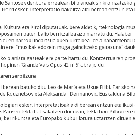
de Santosek
denbora errealean bi pianoak sinkronizatzeko 
Horri esker, interpretazio bakoitza aldi berean entzun eta 
, Kultura eta Kirol diputatuak, bere aldetik, “teknologia mu
oposamen baten balio berritzailea azpimarratu du. Halaber, 
n duen harrobi indartsua duen lurraldea” dela nabarmendu 
in ere, “musikak edozein muga gainditzeko gaitasuna” dauk
ko pianista gazteak ere parte hartu du. Kontzertuaren pr
hopinen ‘Grande Vals Opus 42 nº 5’ obra jo du.
aren zerbitzura
l berean batuko ditu Leo de María eta Uxue Filibi, Parisko Y
nde Kouznetsov eta Aleksandar Dermanovic, Euskalduna Bilb
ologiari esker, interpretazioak aldi berean entzun eta ikusi 
k Parisen tekla bat sakatzen duenean, tekla hori Bilbon ere
 berrikuntza eta Europako kultur lotura uztartzen dituen 