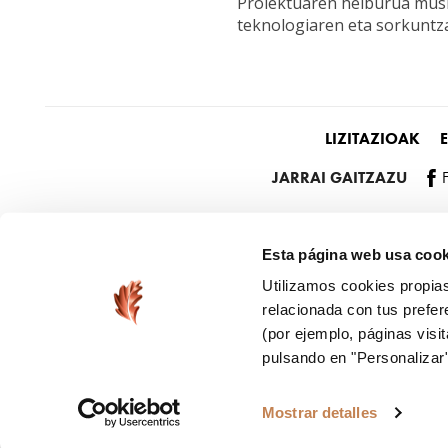
Proiektuaren helburua musik
teknologiaren eta sorkuntz
LIZITAZIOAK
JARRAI GAITZAZU
Esta página web usa cook
Utilizamos cookies propias
relacionada con tus prefer
(por ejemplo, páginas visi
pulsando en "Personalizar
Mostrar detalles
© 2026 Palacio Euskalduna