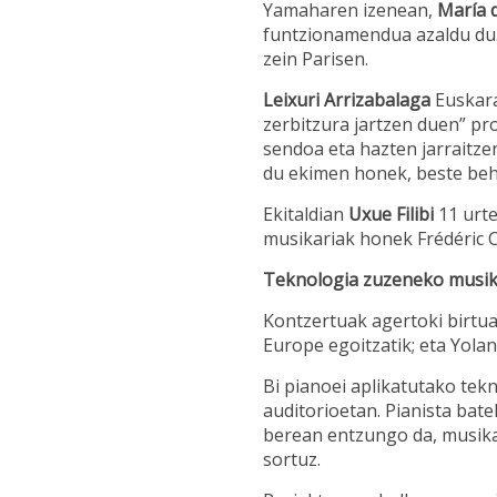
Yamaharen izenean,
María 
funtzionamendua azaldu du. 
zein Parisen.
Leixuri Arrizabalaga
Euskara
zerbitzura jartzen duen” pr
sendoa eta hazten jarraitze
du ekimen honek, beste beh
Ekitaldian
Uxue Filibi
11 urte
musikariak honek Frédéric C
Teknologia zuzeneko musik
Kontzertuak agertoki birtua
Europe egoitzatik; eta Yola
Bi pianoei aplikatutako tekn
auditorioetan. Pianista bate
berean entzungo da, musika,
sortuz.