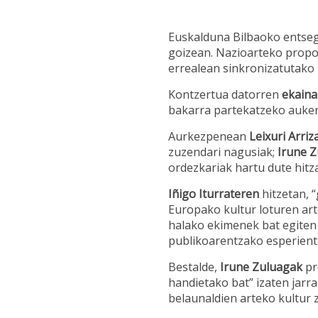
Euskalduna Bilbaoko entse
goizean. Nazioarteko propos
errealean sinkronizatutako b
Kontzertua datorren
ekaina
bakarra partekatzeko aukera
Aurkezpenean
Leixuri Arri
zuzendari nagusiak;
Irune 
ordezkariak hartu dute hitza
Iñigo Iturrateren
hitzetan, 
Europako kultur loturen ar
halako ekimenek bat egiten 
publikoarentzako esperientzi
Bestalde,
Irune Zuluagak
pr
handietako bat” izaten jarra
belaunaldien arteko kultur z