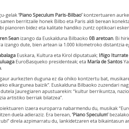
Laguntzeko prest!
gu-gelak
‘Piano Speculum Paris-Bilbao’
kontzertuaren aurkez
amen berritzaile honek Bilbo eta Paris aldi berean konekt
i pianoren bidez eta kalitate handiko zuntz optikoari esker
ren 5ean
izango da Euskalduna Bilbaoko
0B aretoan
. Bi hi
 izango dute, bien artean ia 1.000 kilometroko distantzia e
zabalaga
Euskara, Kultura eta Kirol diputatuak;
Iñigo Iturrate
Zuluaga
EuroBasqueko presidenteak; eta
María de Santos
Ya
.
“gaur aurkezten duguna ez da ohiko kontzertu bat, musikar
teko elkargunea baizik”. Euskalduna Bilbaoko zuzendari n
dutela Jauregiaren apustuarekin: “kultur berrikuntza, nazio
a artistiko berriak bilatzea”.
oiektuaren izaera europarra nabarmendu du, musikak “Eu
itzen duela adieraziz. Era berean,
‘Piano Speculum’
bezalako
ubi” direla azpimarratu du, lankidetzaren eta bikaintasun ar