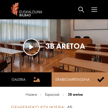
3B ARETOA
GALERIA
ERABILGARRITASUNA
Hasiera
Espazioak
3B aretoa
GEHIENEKO EDUKIERA:
45