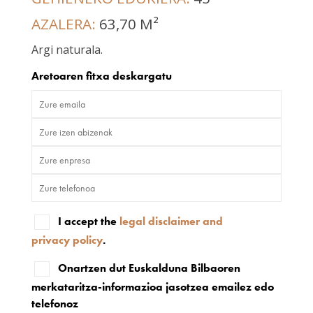
AZALERA:
63,70 M²
Argi naturala.
Aretoaren fitxa deskargatu
I accept the
legal disclaimer and
privacy policy
.
Onartzen dut Euskalduna Bilbaoren
merkataritza-informazioa jasotzea emailez edo
telefonoz