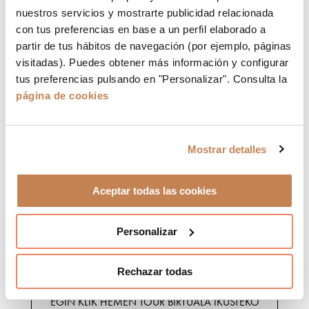
Antzokia
45
nuestros servicios y mostrarte publicidad relacionada
con tus preferencias en base a un perfil elaborado a
Planoa deskargatu
partir de tus hábitos de navegación (por ejemplo, páginas
Eskola
30
visitadas). Puedes obtener más información y configurar
tus preferencias pulsando en "Personalizar". Consulta la
Planoa deskargatu
página de cookies
Karratua
28
Planoa deskargatu
Mostrar detalles
U
22
Planoa deskargatu
Aceptar todas las cookies
Personalizar
BISITA BIRTUALA
Rechazar todas
EGIN KLIK HEMEN TOUR BIRTUALA IKUSTEKO