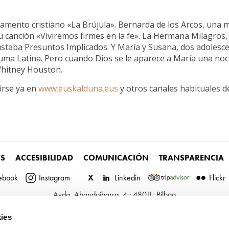
Laguntzeko prest!
mento cristiano «La Brújula». Bernarda de los Arcos, una m
 canción «Viviremos firmes en la fe». La Hermana Milagros,
staba Presuntos Implicados. Y María y Susana, dos adolesc
uma Latina. Pero cuando Dios se le aparece a María una noc
Whitney Houston.
irse ya en
www.euskalduna.eus
y otros canales habituales d
ES
ACCESIBILIDAD
COMUNICACIÓN
TRANSPARENCIA
ebook
Instagram
X
Linkedin
Flickr
Avda. Abandoibarra, 4 · 48011, Bilbao
Teléfono:
(+34) 944 035 000
ies
info@euskalduna.eus