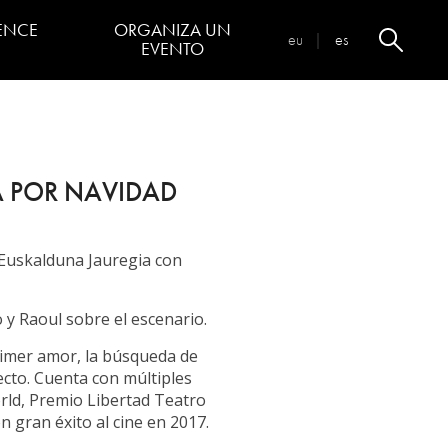
ENCE
ORGANIZA UN
eu
es
EVENTO
¿Por qué en Euskalduna
Conference Centre?
Los espacios
A POR NAVIDAD
Visita Virtual
Infografía de los espacios
 Euskalduna Jauregia con
Organiza tus reuniones con
nosotros
y Raoul sobre el escenario.
Euskalduna Hybrid
na
rimer amor, la búsqueda de
ecto. Cuenta con múltiples
Consulta de disponibilidad
rld, Premio Libertad Teatro
 gran éxito al cine en 2017.
Restauración