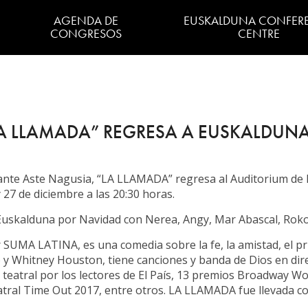
AGENDA DE
EUSKALDUNA CONFER
CONGRESOS
CENTRE
Congresos y reuniones
El edificio
Cómo llegar
LA LLAMADA” REGRESA A EUSKALDUN
Accesos
Visitas guiadas
rante Aste Nagusia, “LA LLAMADA” regresa al Auditorium de
Sistema de gestión
 27 de diciembre a las 20:30 horas.
Sostenibilidad
uskalduna por Navidad con Nerea, Angy, Mar Abascal, Roko 
Accesibilidad Euskaldu
SUMA LATINA, es una comedia sobre la fe, la amistad, el p
ino y Whitney Houston, tiene canciones y banda de Dios en dir
Bilbao – Bizkaia
teatral por los lectores de El País, 13 premios Broadway Wo
tral Time Out 2017, entre otros. LA LLAMADA fue llevada con
Memoria 2025